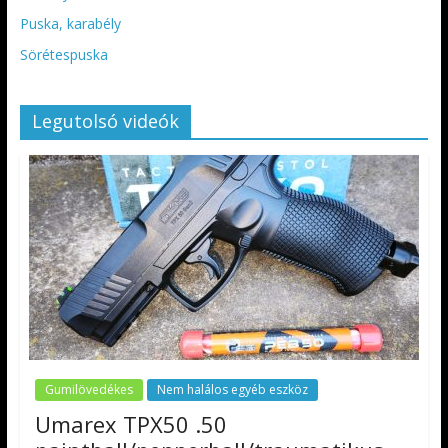
Puska, karabély
Sörétespuska
Legutolsó videók
Gumilövedékes
Nem halálos egyéb eszköz
Umarex TPX50 .50