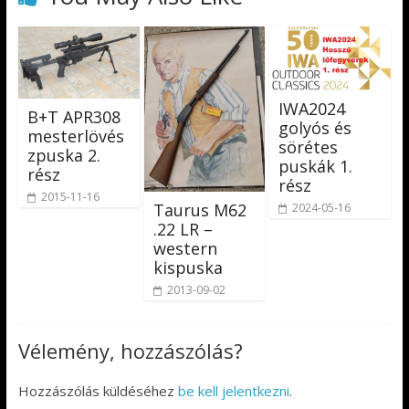
IWA2024
B+T APR308
golyós és
mesterlövés
sörétes
zpuska 2.
puskák 1.
rész
rész
2015-11-16
Taurus M62
2024-05-16
.22 LR –
western
kispuska
2013-09-02
Vélemény, hozzászólás?
Hozzászólás küldéséhez
be kell jelentkezni
.