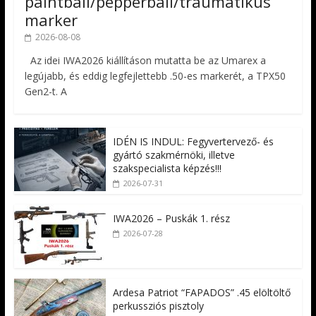
paintball/pepperball/traumatikus
marker
2026-08-08
Az idei IWA2026 kiállításon mutatta be az Umarex a
legújabb, és eddig legfejlettebb .50-es markerét, a TPX50
Gen2-t. A
IDÉN IS INDUL: Fegyvertervező- és
gyártó szakmérnöki, illetve
szakspecialista képzés!!!
2026-07-31
IWA2026 – Puskák 1. rész
2026-07-28
Ardesa Patriot “FAPADOS” .45 elöltöltő
perkussziós pisztoly