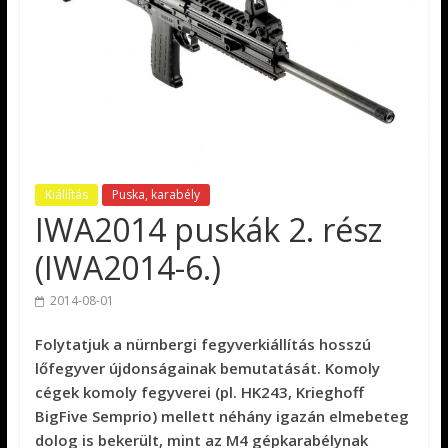
Kiállítás
Puska, karabély
IWA2014 puskák 2. rész
(IWA2014-6.)
2014-08-01
Folytatjuk a nürnbergi fegyverkiállítás hosszú
lőfegyver újdonságainak bemutatását. Komoly
cégek komoly fegyverei (pl. HK243, Krieghoff
BigFive Semprio) mellett néhány igazán elmebeteg
dolog is bekerült, mint az M4 gépkarabélynak