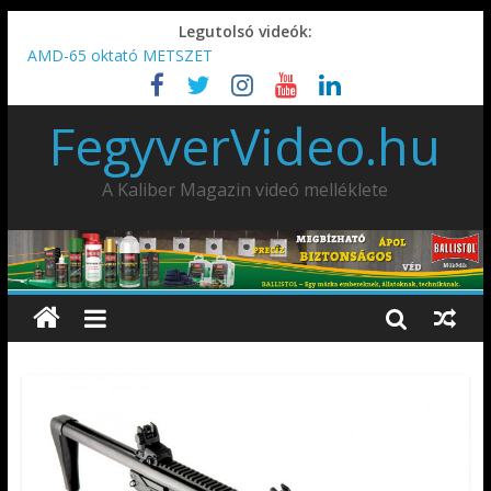
Legutolsó videók:
AMD-65 oktató METSZET
Umarex TPX50 .50 paintball/pepperball/traumatikus marker
IDÉN IS INDUL: Fegyvertervező- és gyártó szakmérnöki,
FegyverVideo.hu
illetve szakspecialista képzés!!!
IWA2026 – Puskák 1. rész
Ardesa Patriot “FAPADOS” .45 elöltöltő perkussziós pisztoly
A Kaliber Magazin videó melléklete