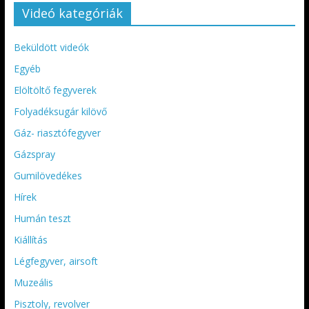
Videó kategóriák
Beküldött videók
Egyéb
Elöltöltő fegyverek
Folyadéksugár kilövő
Gáz- riasztófegyver
Gázspray
Gumilövedékes
Hírek
Humán teszt
Kiállítás
Légfegyver, airsoft
Muzeális
Pisztoly, revolver