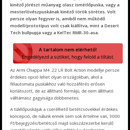
kinéző jórészt műanyag olasz ismétlőpuska, vagy a
mesterlövészpuskának kinéző török sörétes. Volt
persze olyan fegyver is, amiből nem működő
modell/prototípus volt csak kiállítva, mint a Desert
Tech bullpupja vagy a KelTec RMR-30-asa.
A tartalom nem elérhető!
Engedélyezd a sütiket, hogy felold a tiltást.
Az Armi Chiappa M4 .22 LR Bolt Action modellje persze
érdekes opció lehet olyan országokban, ahol a
félautomata puskákhoz való hozzáférés erősen
korlátozott, de az állítható formájú, de nem állítható
válltámasz gagyisága döbbenetes.
A túlélőpuskájuk a cserélhető betétcsövekkel érdekes
koncepció, de nálunk ennek sem sok értelme van, 3000
Ft/bejegyzés/betétcső majd sokszázezerbe kerülő
jogviták rémét vetíti előre például a darabszám